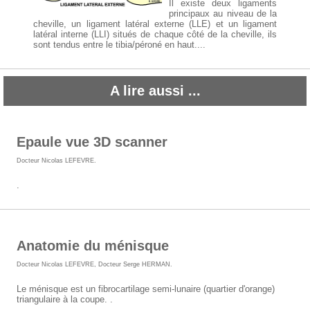
Il existe deux ligaments
principaux au niveau de la
cheville, un ligament latéral externe (LLE) et un ligament
latéral interne (LLI) situés de chaque côté de la cheville, ils
sont tendus entre le tibia/péroné en haut....
A lire aussi ...
Epaule vue 3D scanner
Docteur Nicolas LEFEVRE
.
.
Anatomie du ménisque
Docteur Nicolas LEFEVRE
,
Docteur Serge HERMAN
.
Le ménisque est un fibrocartilage semi-lunaire (quartier d'orange)
triangulaire à la coupe. .