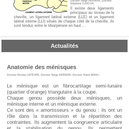
Docteur Serge HERMAN
,
Docteur
Stéphane CASCUA
.
Il existe deux ligaments
principaux au niveau de la
cheville, un ligament latéral externe (LLE) et un ligament
latéral interne (LLI) situés de chaque côté de la cheville, ils
sont tendus entre le tibia/péroné en haut....
Actualités
Anatomie des ménisques
Docteur Nicolas LEFEVRE
,
Docteur Serge HERMAN
,
Docteur Yoann BOHU
.
Le ménisque est un fibrocartilage semi-lunaire
(quartier d’orange) triangulaire à la coupe.
Chaque genou possède deux ménisques, un
ménisque interne et un ménisque externe.
Ce sont des « amortisseurs » du genou : ils ont un
rôle dans la transmission et la répartition des
contraintes. Ils augmentent la congruence articulaire
et la stabilisation du genou. Ils permettent