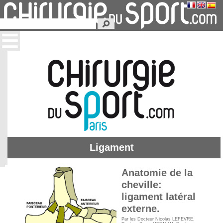
Ligament
Anatomie de la
cheville:
ligament latéral
externe.
Par les
Docteur Nicolas LEFEVRE
,