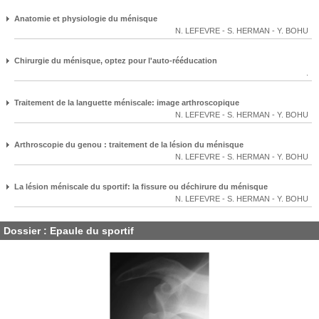
Anatomie et physiologie du ménisque
N. LEFEVRE
-
S. HERMAN
-
Y. BOHU
Chirurgie du ménisque, optez pour l'auto-rééducation
.
Traitement de la languette méniscale: image arthroscopique
N. LEFEVRE
-
S. HERMAN
-
Y. BOHU
Arthroscopie du genou : traitement de la lésion du ménisque
N. LEFEVRE
-
S. HERMAN
-
Y. BOHU
La lésion méniscale du sportif: la fissure ou déchirure du ménisque
N. LEFEVRE
-
S. HERMAN
-
Y. BOHU
Dossier : Epaule du sportif