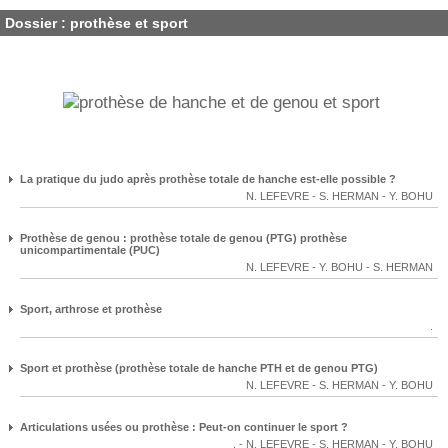
Dossier : prothèse et sport
La pratique du judo après prothèse totale de hanche est-elle possible ?
N. LEFEVRE
-
S. HERMAN
-
Y. BOHU
Prothèse de genou : prothèse totale de genou (PTG) prothèse
unicompartimentale (PUC)
N. LEFEVRE
-
Y. BOHU
-
S. HERMAN
Sport, arthrose et prothèse
.
Sport et prothèse (prothèse totale de hanche PTH et de genou PTG)
N. LEFEVRE
-
S. HERMAN
-
Y. BOHU
Articulations usées ou prothèse : Peut-on continuer le sport ?
.
-
N. LEFEVRE
-
S. HERMAN
-
Y. BOHU