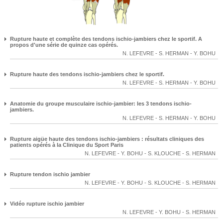
Rupture haute et complète des tendons ischio-jambiers chez le sportif. A
propos d'une série de quinze cas opérés.
N. LEFEVRE
-
S. HERMAN
-
Y. BOHU
Rupture haute des tendons ischio-jambiers chez le sportif.
N. LEFEVRE
-
S. HERMAN
-
Y. BOHU
Anatomie du groupe musculaire ischio-jambier: les 3 tendons ischio-
jambiers.
N. LEFEVRE
-
S. HERMAN
-
Y. BOHU
Rupture aigüe haute des tendons ischio-jambiers : résultats cliniques des
patients opérés à la Clinique du Sport Paris
N. LEFEVRE
-
Y. BOHU
-
S. KLOUCHE
-
S. HERMAN
Rupture tendon ischio jambier
N. LEFEVRE
-
Y. BOHU
-
S. KLOUCHE
-
S. HERMAN
Vidéo rupture ischio jambier
N. LEFEVRE
-
Y. BOHU
-
S. HERMAN