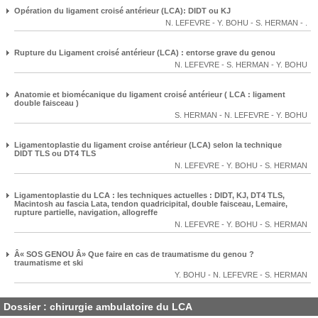
Opération du ligament croisé antérieur (LCA): DIDT ou KJ
N. LEFEVRE
-
Y. BOHU
-
S. HERMAN
-
.
Rupture du Ligament croisé antérieur (LCA) : entorse grave du genou
N. LEFEVRE
-
S. HERMAN
-
Y. BOHU
Anatomie et biomécanique du ligament croisé antérieur ( LCA : ligament
double faisceau )
S. HERMAN
-
N. LEFEVRE
-
Y. BOHU
Ligamentoplastie du ligament croise antérieur (LCA) selon la technique
DIDT TLS ou DT4 TLS
N. LEFEVRE
-
Y. BOHU
-
S. HERMAN
Ligamentoplastie du LCA : les techniques actuelles : DIDT, KJ, DT4 TLS,
Macintosh au fascia Lata, tendon quadricipital, double faisceau, Lemaire,
rupture partielle, navigation, allogreffe
N. LEFEVRE
-
Y. BOHU
-
S. HERMAN
Â« SOS GENOU Â» Que faire en cas de traumatisme du genou ?
traumatisme et ski
Y. BOHU
-
N. LEFEVRE
-
S. HERMAN
Dossier : chirurgie ambulatoire du LCA