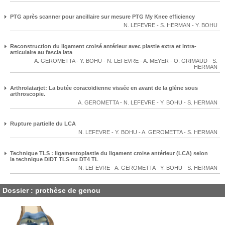
PTG après scanner pour ancillaire sur mesure PTG My Knee efficiency
N. LEFEVRE
-
S. HERMAN
-
Y. BOHU
Reconstruction du ligament croisé antérieur avec plastie extra et intra-
articulaire au fascia lata
A. GEROMETTA
-
Y. BOHU
-
N. LEFEVRE
-
A. MEYER
-
O. GRIMAUD
-
S.
HERMAN
Arthrolatarjet: La butée coracoïdienne vissée en avant de la glène sous
arthroscopie.
A. GEROMETTA
-
N. LEFEVRE
-
Y. BOHU
-
S. HERMAN
Rupture partielle du LCA
N. LEFEVRE
-
Y. BOHU
-
A. GEROMETTA
-
S. HERMAN
Technique TLS : ligamentoplastie du ligament croise antérieur (LCA) selon
la technique DIDT TLS ou DT4 TL
N. LEFEVRE
-
A. GEROMETTA
-
Y. BOHU
-
S. HERMAN
Dossier : prothèse de genou