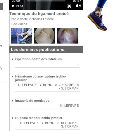
Technique du ligament croisé
Par le docteur Nicolas Lefevre
+ de videos
er
Les dernières publications
Opération coiffe des rotateurs
.
e,
Hématome cuisse rupture ischio-
jambier
N. LEFEVRE
-
Y. BOHU
-
A. GEROMETTA
-
S. HERMAN
Imagerie du menisque
N. LEFEVRE
Rupture tendon ischio jambier
N. LEFEVRE
-
Y. BOHU
-
S. KLOUCHE
-
S. HERMAN