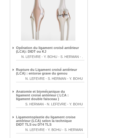
Opération du ligament croisé antérieur
(LCA): DIDT ou KJ
N. LEFEVRE
-
Y. BOHU
-
S. HERMAN
-
.
Rupture du Ligament croisé antérieur
(LCA) : entorse grave du genou
N. LEFEVRE
-
S. HERMAN
-
Y. BOHU
Anatomie et biomécanique du
ligament croisé antérieur ( LCA :
ligament double faisceau )
S. HERMAN
-
N. LEFEVRE
-
Y. BOHU
Ligamentoplastie du ligament croise
antérieur (LCA) selon la technique
DIDT TLS ou DT4 TLS
N. LEFEVRE
-
Y. BOHU
-
S. HERMAN