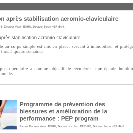
n après stabilisation acromio-claviculaire
RE
,
Docteur Yoann BOHU
,
Docteur Serge HERMAN
.
rès stabilisation acromio-claviculaire
de au corps simple est mis en place, servant à immobiliser et protég
 trois à quatre semaines.
post-opératoire a comme objectif de récupérer une épaule indolor
onnelle.
Programme de prévention des
blessures et amélioration de la
performance : PEP program
Par les
Docteur Yoann BOHU
,
Docteur Nicolas LEFEVRE
,
Docteur Serge HERMAN
.