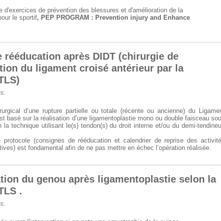
d'exercices de prévention des blessures et d'amélioration de la
our le sportif
, PEP PROGRAM : Prevention injury and Enhance
e rééducation après DIDT (chirurgie de
tion du ligament croisé antérieur par la
TLS)
RE
.
rurgical d’une rupture partielle ou totale (récente ou ancienne) du Ligame
est basé sur la réalisation d’une ligamentoplastie mono ou double faisceau so
 la technique utilisant le(s) tendon(s) du droit interne et/ou du demi-tendine
 protocole (consignes de rééducation et calendrier de reprise des activit
tives) est fondamental afin de ne pas mettre en échec l’opération réalisée.
tion du genou après ligamentoplastie selon la
TLS .
RE
.