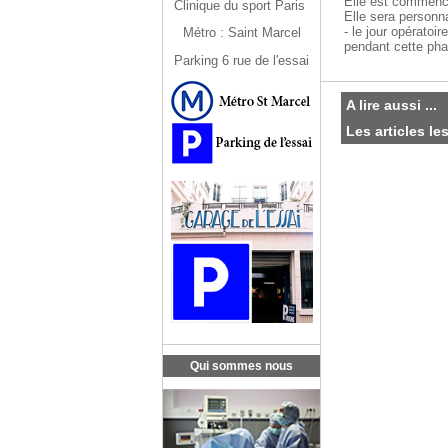
Elle est commencé
Clinique du sport Paris
Elle sera personn
- le jour opératoi
Métro : Saint Marcel
pendant cette ph
Parking 6 rue de l'essai
A lire aussi ...
Les articles le
Qui sommes nous