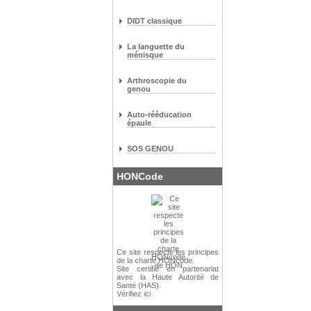
DIDT classique
La languette du
ménisque
Arthroscopie du
genou
Auto-rééducation
épaule
SOS GENOU
HONCode
Ce site respecte les
principes
de la charte HONcode
.
Site certifié en partenariat
avec la Haute Autorité de
Santé (HAS).
Vérifiez ici