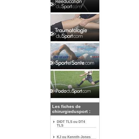
Les fiches de
chirurgiedusport :
DIDT TLS ou DT4
TLS
KJ ou Kennth-Jones