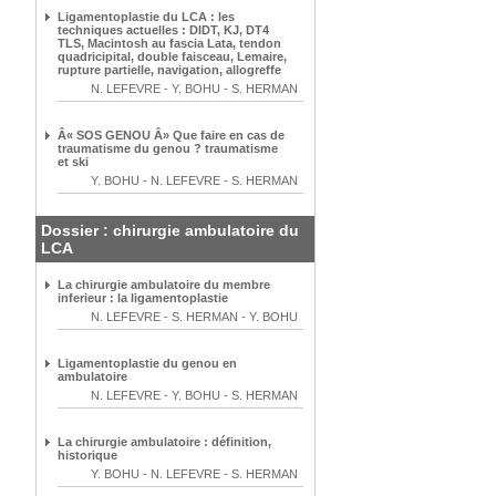
Ligamentoplastie du LCA : les
techniques actuelles : DIDT, KJ, DT4
TLS, Macintosh au fascia Lata, tendon
quadricipital, double faisceau, Lemaire,
rupture partielle, navigation, allogreffe
N. LEFEVRE
-
Y. BOHU
-
S. HERMAN
Â« SOS GENOU Â» Que faire en cas de
traumatisme du genou ? traumatisme
et ski
Y. BOHU
-
N. LEFEVRE
-
S. HERMAN
Dossier : chirurgie ambulatoire du
LCA
La chirurgie ambulatoire du membre
inferieur : la ligamentoplastie
N. LEFEVRE
-
S. HERMAN
-
Y. BOHU
Ligamentoplastie du genou en
ambulatoire
N. LEFEVRE
-
Y. BOHU
-
S. HERMAN
La chirurgie ambulatoire : définition,
historique
Y. BOHU
-
N. LEFEVRE
-
S. HERMAN