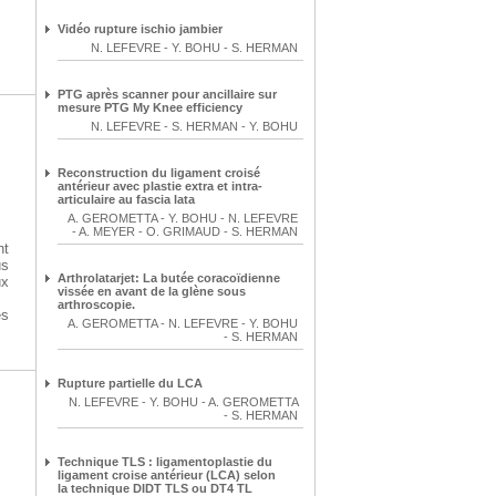
Vidéo rupture ischio jambier
N. LEFEVRE
-
Y. BOHU
-
S. HERMAN
PTG après scanner pour ancillaire sur
mesure PTG My Knee efficiency
N. LEFEVRE
-
S. HERMAN
-
Y. BOHU
Reconstruction du ligament croisé
antérieur avec plastie extra et intra-
articulaire au fascia lata
A. GEROMETTA
-
Y. BOHU
-
N. LEFEVRE
-
A. MEYER
-
O. GRIMAUD
-
S. HERMAN
nt
us
Arthrolatarjet: La butée coracoïdienne
ux
vissée en avant de la glène sous
arthroscopie.
és
A. GEROMETTA
-
N. LEFEVRE
-
Y. BOHU
-
S. HERMAN
Rupture partielle du LCA
N. LEFEVRE
-
Y. BOHU
-
A. GEROMETTA
-
S. HERMAN
Technique TLS : ligamentoplastie du
ligament croise antérieur (LCA) selon
la technique DIDT TLS ou DT4 TL