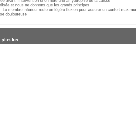
e avant l’intervention si on note une amyotrophie de la cuisse
alisée et nous ne donnons que les grands principes
re :Le membre inférieur reste en légère flexion pour assurer un confort maxim
ase douloureuse
s plus lus