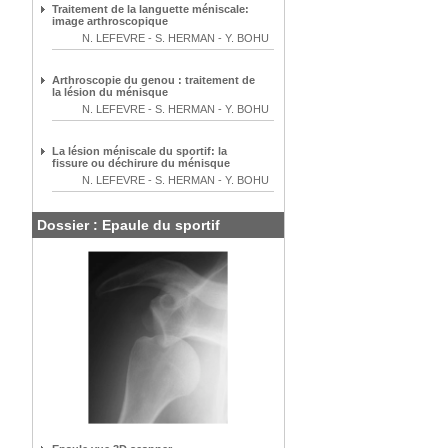
Traitement de la languette méniscale:
image arthroscopique
N. LEFEVRE
-
S. HERMAN
-
Y. BOHU
Arthroscopie du genou : traitement de
la lésion du ménisque
N. LEFEVRE
-
S. HERMAN
-
Y. BOHU
La lésion méniscale du sportif: la
fissure ou déchirure du ménisque
N. LEFEVRE
-
S. HERMAN
-
Y. BOHU
Dossier : Epaule du sportif