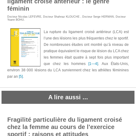
ligament croisé antérieur : le genre
féminin
Docteur Nicolas LEFEVRE
,
Docteur Shahnaz KLOUCHE
,
Docteur Serge HERMAN
,
Docteur
Yoann BOHU
.
La rupture du ligament croisé antérieur (LCA) est
l’une des lésions les plus fréquentes chez le sportif.
De nombreuses études ont montré qu’à niveau de
pratique équivalent le risque de lésion du LCA chez
les femmes était quatre à sept fois plus important
que chez les hommes
[1—4]
. Aux États-Unis,
environ 38 000 lésions du LCA surviennent chez les athlètes féminines
par an
[5]
.
A lire aussi ...
Fragilité particulière du ligament croisé
chez la femme au cours de l'exercice
sportif : raisons et attitudes