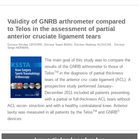
Validity of GNRB arthrometer compared
to Telos in the assessment of partial
anterior cruciate ligament tears
Docteur Nicolas LEFEVRE
,
Docteur Yoann BOHU
,
Docteur Shahnaz KLOUCHE
,
Docteur
Serge HERMAN
.
The main goal of this study was to compare the
results of the GNRB
arthrometer to those of
TM
Telos
in the diagnosis of partial thickness
tears of the anterior cru- ciate ligament (ACL).
A
prospective study performed January–
December 2011 included all patients presenting
with a partial or full-thickness ACL tears without
ACL recon- struction and with a healthy contralateral knee. Anterior
TM
Ò
laxity was measured in all patients by the Telos
and GNRB
devices.