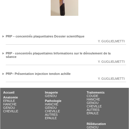
PRP – concentrés plaquettaires Dossier scientifique
Y. GUGLIELMETTI
PRP - concentrés plaquettaires Informations sur le déroulement de la
séance
Y. GUGLIELMETTI
PRP– Présentation injection tendon achille
Y. GUGLIELMETTI
Accueil
Imagerie
Traitements
GENOU
COUDE
Anatomie
HANCHE
EPAULE
Pathologie
GENOU
HANCHE
HANCHE
CHEVILLE
GENOU
GENOU
AUTRES
CHEVILLE
CHEVILLE
EPAULE
AUTRES
EPAULE
Rééducation
GENOU