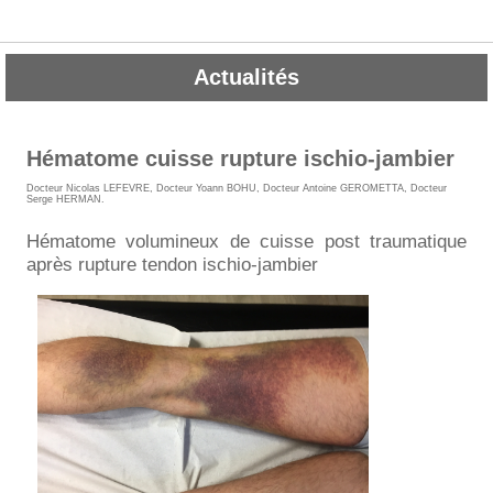
Actualités
Hématome cuisse rupture ischio-jambier
Docteur Nicolas LEFEVRE
,
Docteur Yoann BOHU
,
Docteur Antoine GEROMETTA
,
Docteur
Serge HERMAN
.
Hématome volumineux de cuisse post traumatique
après rupture tendon ischio-jambier