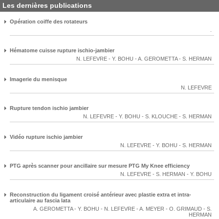
Les dernières publications
Opération coiffe des rotateurs
.
Hématome cuisse rupture ischio-jambier
N. LEFEVRE
-
Y. BOHU
-
A. GEROMETTA
-
S. HERMAN
Imagerie du menisque
N. LEFEVRE
Rupture tendon ischio jambier
N. LEFEVRE
-
Y. BOHU
-
S. KLOUCHE
-
S. HERMAN
Vidéo rupture ischio jambier
N. LEFEVRE
-
Y. BOHU
-
S. HERMAN
PTG après scanner pour ancillaire sur mesure PTG My Knee efficiency
N. LEFEVRE
-
S. HERMAN
-
Y. BOHU
Reconstruction du ligament croisé antérieur avec plastie extra et intra-
articulaire au fascia lata
A. GEROMETTA
-
Y. BOHU
-
N. LEFEVRE
-
A. MEYER
-
O. GRIMAUD
-
S.
HERMAN