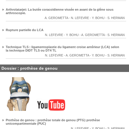
Arthrolatarjet: La butée coracoïdienne vissée en avant de la glène sous
arthroscopie.
A. GEROMETTA
-
N. LEFEVRE
-
Y. BOHU
-
S. HERMAN
Rupture partielle du LCA
N. LEFEVRE
-
Y. BOHU
-
A. GEROMETTA
-
S. HERMAN
Technique TLS : ligamentoplastie du ligament croise antérieur (LCA) selon
la technique DIDT TLS ou DT4 TL
N. LEFEVRE
-
A. GEROMETTA
-
Y. BOHU
-
S. HERMAN
Dossier : prothèse de genou
Prothèse de genou : prothèse totale de genou (PTG) prothèse
unicompartimentale (PUC)
N. LEFEVRE
-
Y. BOHU
-
S. HERMAN