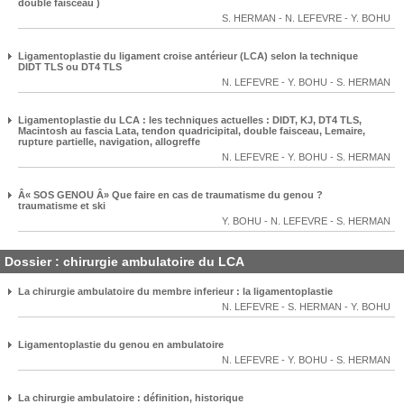
double faisceau )
S. HERMAN
-
N. LEFEVRE
-
Y. BOHU
Ligamentoplastie du ligament croise antérieur (LCA) selon la technique
DIDT TLS ou DT4 TLS
N. LEFEVRE
-
Y. BOHU
-
S. HERMAN
Ligamentoplastie du LCA : les techniques actuelles : DIDT, KJ, DT4 TLS,
Macintosh au fascia Lata, tendon quadricipital, double faisceau, Lemaire,
rupture partielle, navigation, allogreffe
N. LEFEVRE
-
Y. BOHU
-
S. HERMAN
Â« SOS GENOU Â» Que faire en cas de traumatisme du genou ?
traumatisme et ski
Y. BOHU
-
N. LEFEVRE
-
S. HERMAN
Dossier : chirurgie ambulatoire du LCA
La chirurgie ambulatoire du membre inferieur : la ligamentoplastie
N. LEFEVRE
-
S. HERMAN
-
Y. BOHU
Ligamentoplastie du genou en ambulatoire
N. LEFEVRE
-
Y. BOHU
-
S. HERMAN
La chirurgie ambulatoire : définition, historique