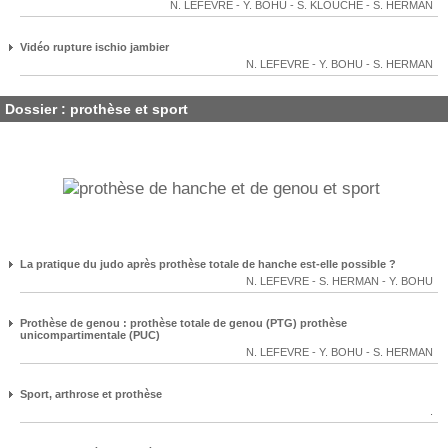
N. LEFEVRE
-
Y. BOHU
-
S. KLOUCHE
-
S. HERMAN
Vidéo rupture ischio jambier
N. LEFEVRE
-
Y. BOHU
-
S. HERMAN
Dossier : prothèse et sport
La pratique du judo après prothèse totale de hanche est-elle possible ?
N. LEFEVRE
-
S. HERMAN
-
Y. BOHU
Prothèse de genou : prothèse totale de genou (PTG) prothèse
unicompartimentale (PUC)
N. LEFEVRE
-
Y. BOHU
-
S. HERMAN
Sport, arthrose et prothèse
.