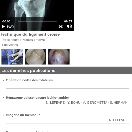
Technique du ligament croisé
Par le docteur Nicolas Lefevre
+ de videos
Les dernières publications
Opération coiffe des rotateurs
.
Hématome cuisse rupture ischio-jambier
N. LEFEVRE
-
Y. BOHU
-
A. GEROMETTA
-
S. HERMAN
Imagerie du menisque
N. LEFEVRE