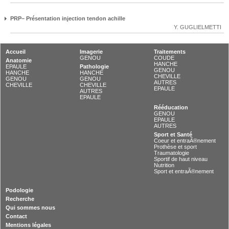
PRP– Présentation injection tendon achille
Y. GUGLIELMETTI
Accueil
Imagerie
Traitements
GENOU
COUDE
Anatomie
HANCHE
EPAULE
Pathologie
GENOU
HANCHE
HANCHE
CHEVILLE
GENOU
GENOU
AUTRES
CHEVILLE
CHEVILLE
EPAULE
AUTRES
EPAULE
Rééducation
GENOU
EPAULE
AUTRES
Sport et Santé
Coeur et entraÃ®nement
Prothèse et sport
Traumatologie
Sportif de haut niveau
Nutrition
Sport et entraÃ®nement
Podologie
Recherche
Qui sommes nous
Contact
Mentions légales