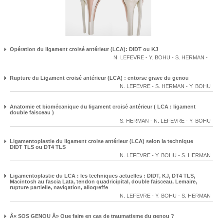
Opération du ligament croisé antérieur (LCA): DIDT ou KJ
N. LEFEVRE
-
Y. BOHU
-
S. HERMAN
-
.
Rupture du Ligament croisé antérieur (LCA) : entorse grave du genou
N. LEFEVRE
-
S. HERMAN
-
Y. BOHU
Anatomie et biomécanique du ligament croisé antérieur ( LCA : ligament
double faisceau )
S. HERMAN
-
N. LEFEVRE
-
Y. BOHU
Ligamentoplastie du ligament croise antérieur (LCA) selon la technique
DIDT TLS ou DT4 TLS
N. LEFEVRE
-
Y. BOHU
-
S. HERMAN
Ligamentoplastie du LCA : les techniques actuelles : DIDT, KJ, DT4 TLS,
Macintosh au fascia Lata, tendon quadricipital, double faisceau, Lemaire,
rupture partielle, navigation, allogreffe
N. LEFEVRE
-
Y. BOHU
-
S. HERMAN
Â« SOS GENOU Â» Que faire en cas de traumatisme du genou ?