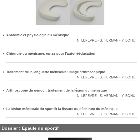
Anatomie et physiologie du ménisque
N. LEFEVRE
-
S. HERMAN
-
Y. BOHU
Chirurgie du ménisque, optez pour l'auto-rééducation
.
Traitement de la languette méniscale: image arthroscopique
N. LEFEVRE
-
S. HERMAN
-
Y. BOHU
Arthroscopie du genou : traitement de la lésion du ménisque
N. LEFEVRE
-
S. HERMAN
-
Y. BOHU
La lésion méniscale du sportif: la fissure ou déchirure du ménisque
N. LEFEVRE
-
S. HERMAN
-
Y. BOHU
Dossier : Epaule du sportif