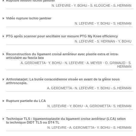
Rupture tendon ischio jambier
N. LEFEVRE
-
Y. BOHU
-
S. KLOUCHE
-
S. HERMAN
Vidéo rupture ischio jambier
N. LEFEVRE
-
Y. BOHU
-
S. HERMAN
PTG après scanner pour ancillaire sur mesure PTG My Knee efficiency
N. LEFEVRE
-
S. HERMAN
-
Y. BOHU
Reconstruction du ligament croisé antérieur avec plastie extra et intra-
articulaire au fascia lata
A. GEROMETTA
-
Y. BOHU
-
N. LEFEVRE
-
A. MEYER
-
O. GRIMAUD
-
S.
HERMAN
Arthrolatarjet: La butée coracoïdienne vissée en avant de la glène sous
arthroscopie.
A. GEROMETTA
-
N. LEFEVRE
-
Y. BOHU
-
S. HERMAN
Rupture partielle du LCA
N. LEFEVRE
-
Y. BOHU
-
A. GEROMETTA
-
S. HERMAN
Technique TLS : ligamentoplastie du ligament croise antérieur (LCA) selon
la technique DIDT TLS ou DT4 TL
N. LEFEVRE
-
A. GEROMETTA
-
Y. BOHU
-
S. HERMAN