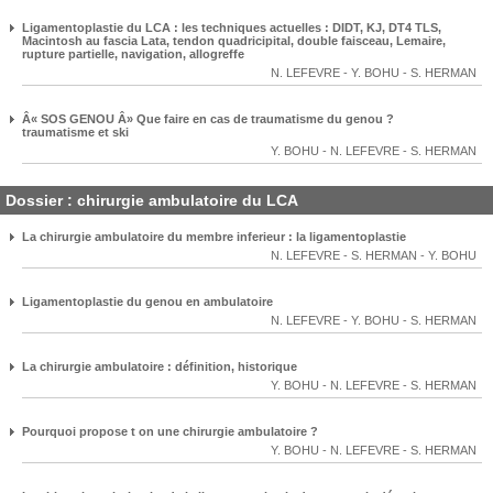
Ligamentoplastie du LCA : les techniques actuelles : DIDT, KJ, DT4 TLS,
Macintosh au fascia Lata, tendon quadricipital, double faisceau, Lemaire,
rupture partielle, navigation, allogreffe
N. LEFEVRE
-
Y. BOHU
-
S. HERMAN
Â« SOS GENOU Â» Que faire en cas de traumatisme du genou ?
traumatisme et ski
Y. BOHU
-
N. LEFEVRE
-
S. HERMAN
Dossier : chirurgie ambulatoire du LCA
La chirurgie ambulatoire du membre inferieur : la ligamentoplastie
N. LEFEVRE
-
S. HERMAN
-
Y. BOHU
Ligamentoplastie du genou en ambulatoire
N. LEFEVRE
-
Y. BOHU
-
S. HERMAN
La chirurgie ambulatoire : définition, historique
Y. BOHU
-
N. LEFEVRE
-
S. HERMAN
Pourquoi propose t on une chirurgie ambulatoire ?
Y. BOHU
-
N. LEFEVRE
-
S. HERMAN