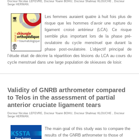
Docteur Nicolas LEFEVRE
,
Docteur Yoann BOHU
,
Docteur Shahnaz KLOUCHE
,
Docteur
Serge HERMAN
.
Les femmes auraient quatre à huit fois plus de
risque que les hommes d’avoir une rupture du
ligament croisé antérieur (LCA). Ce risque
semble plus important lors de la phase pré-
ovulatoire du cycle menstruel que durant la
phase post-ovulatoire. L’objectif principal de
l’étude était de décrire la répartition des lésions du LCA au cours du
cycle menstruel dans une large population de skieuses de loisir.
Validity of GNRB arthrometer compared
to Telos in the assessment of partial
anterior cruciate ligament tears
Docteur Nicolas LEFEVRE
,
Docteur Yoann BOHU
,
Docteur Shahnaz KLOUCHE
,
Docteur
Serge HERMAN
.
The main goal of this study was to compare the
results of the GNRB
arthrometer to those of