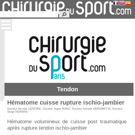
Tendon
Hématome cuisse rupture ischio-jambier
Docteur Nicolas LEFEVRE
,
Docteur Yoann BOHU
,
Docteur Antoine GEROMETTA
,
Docteur
Serge HERMAN
.
Hématome volumineux de cuisse post traumatique
après rupture tendon ischio-jambier