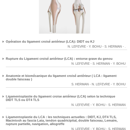
Opération du ligament croisé antérieur (LCA): DIDT ou KJ
N. LEFEVRE
-
Y. BOHU
-
S. HERMAN
-
.
Rupture du Ligament croisé antérieur (LCA) : entorse grave du genou
N. LEFEVRE
-
S. HERMAN
-
Y. BOHU
Anatomie et biomécanique du ligament croisé antérieur ( LCA : ligament
double faisceau )
S. HERMAN
-
N. LEFEVRE
-
Y. BOHU
Ligamentoplastie du ligament croise antérieur (LCA) selon la technique
DIDT TLS ou DT4 TLS
N. LEFEVRE
-
Y. BOHU
-
S. HERMAN
Ligamentoplastie du LCA : les techniques actuelles : DIDT, KJ, DT4 TLS,
Macintosh au fascia Lata, tendon quadricipital, double faisceau, Lemaire,
rupture partielle, navigation, allogreffe
N. LEFEVRE
-
Y. BOHU
-
S. HERMAN