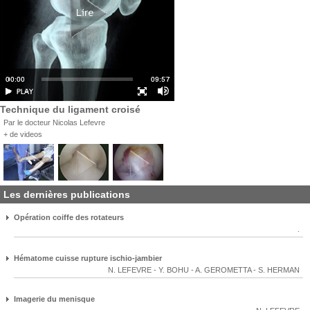
Technique du ligament croisé
Par le docteur Nicolas Lefevre
+ de videos
Les dernières publications
Opération coiffe des rotateurs
.
Hématome cuisse rupture ischio-jambier
N. LEFEVRE
-
Y. BOHU
-
A. GEROMETTA
-
S. HERMAN
Imagerie du menisque