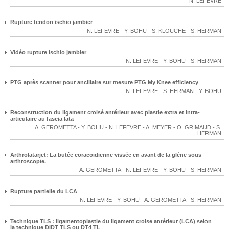
N. LEFEVRE
Rupture tendon ischio jambier
N. LEFEVRE
-
Y. BOHU
-
S. KLOUCHE
-
S. HERMAN
Vidéo rupture ischio jambier
N. LEFEVRE
-
Y. BOHU
-
S. HERMAN
PTG après scanner pour ancillaire sur mesure PTG My Knee efficiency
N. LEFEVRE
-
S. HERMAN
-
Y. BOHU
Reconstruction du ligament croisé antérieur avec plastie extra et intra-
articulaire au fascia lata
A. GEROMETTA
-
Y. BOHU
-
N. LEFEVRE
-
A. MEYER
-
O. GRIMAUD
-
S.
HERMAN
Arthrolatarjet: La butée coracoïdienne vissée en avant de la glène sous
arthroscopie.
A. GEROMETTA
-
N. LEFEVRE
-
Y. BOHU
-
S. HERMAN
Rupture partielle du LCA
N. LEFEVRE
-
Y. BOHU
-
A. GEROMETTA
-
S. HERMAN
Technique TLS : ligamentoplastie du ligament croise antérieur (LCA) selon
la technique DIDT TLS ou DT4 TL