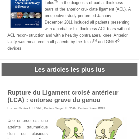
TM
Telos
in the diagnosis of partial thickness
tears of the anterior cru- ciate ligament (ACL).
A
prospective study performed January–
December 2011 included all patients presenting
with a partial or full-thickness ACL tears without
ACL recon- struction and with a healthy contralateral knee. Anterior
TM
Ò
laxity was measured in all patients by the Telos
and GNRB
devices.
Les articles les plus lus
Rupture du Ligament croisé antérieur
(LCA) : entorse grave du genou
Docteur Nicolas LEFEVRE
,
Docteur Serge HERMAN
,
Docteur Yoann BOHU
.
Une entorse est une
atteinte traumatique
d'un ou plusieurs