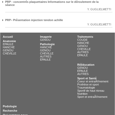
PRP - concentrés plaquettaires Informations sur le déroulement de la
séance
Y. GUGLIELMETTI
PRP– Présentation injection tendon achille
Y. GUGLIELMETTI
Accueil
Imagerie
Traitements
GENOU
COUDE
Anatomie
HANCHE
EPAULE
Pathologie
GENOU
HANCHE
HANCHE
CHEVILLE
GENOU
GENOU
AUTRES
CHEVILLE
CHEVILLE
EPAULE
AUTRES
EPAULE
Rééducation
GENOU
EPAULE
AUTRES
Sport et Santé
Coeur et entraÃ®nement
Prothèse et sport
Traumatologie
Sportif de haut niveau
Nutrition
Sport et entraÃ®nement
Podologie
Recherche
Qui sommes nous