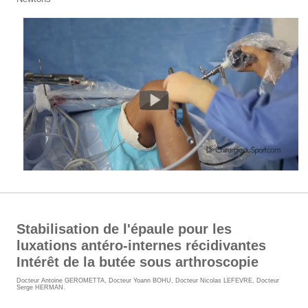
Stabilisation de l'épaule pour les
luxations antéro-internes récidivantes
Intérêt de la butée sous arthroscopie
Docteur Antoine GEROMETTA
,
Docteur Yoann BOHU
,
Docteur Nicolas LEFEVRE
,
Docteur
Serge HERMAN
.