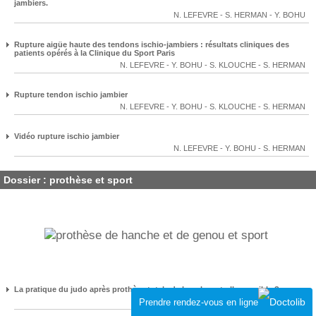
jambiers.
N. LEFEVRE
-
S. HERMAN
-
Y. BOHU
Rupture aigüe haute des tendons ischio-jambiers : résultats cliniques des
patients opérés à la Clinique du Sport Paris
N. LEFEVRE
-
Y. BOHU
-
S. KLOUCHE
-
S. HERMAN
Rupture tendon ischio jambier
N. LEFEVRE
-
Y. BOHU
-
S. KLOUCHE
-
S. HERMAN
Vidéo rupture ischio jambier
N. LEFEVRE
-
Y. BOHU
-
S. HERMAN
Dossier : prothèse et sport
La pratique du judo après prothèse totale de hanche est-elle possible ?
N. LEFEVRE
-
S. HERMAN
-
Y. BOHU
Prendre rendez-vous en ligne