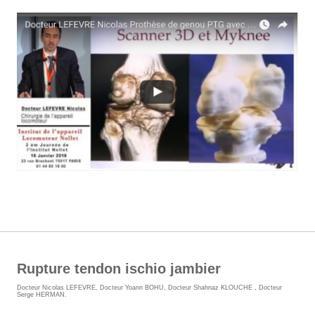
Rupture tendon ischio jambier
Docteur Nicolas LEFEVRE
,
Docteur Yoann BOHU
,
Docteur Shahnaz KLOUCHE
,
Docteur
Serge HERMAN
.