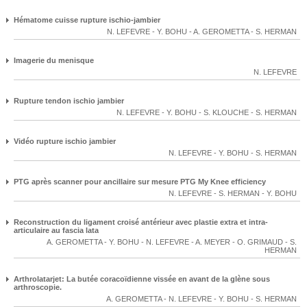
Hématome cuisse rupture ischio-jambier
N. LEFEVRE
-
Y. BOHU
-
A. GEROMETTA
-
S. HERMAN
Imagerie du menisque
N. LEFEVRE
Rupture tendon ischio jambier
N. LEFEVRE
-
Y. BOHU
-
S. KLOUCHE
-
S. HERMAN
Vidéo rupture ischio jambier
N. LEFEVRE
-
Y. BOHU
-
S. HERMAN
PTG après scanner pour ancillaire sur mesure PTG My Knee efficiency
N. LEFEVRE
-
S. HERMAN
-
Y. BOHU
Reconstruction du ligament croisé antérieur avec plastie extra et intra-
articulaire au fascia lata
A. GEROMETTA
-
Y. BOHU
-
N. LEFEVRE
-
A. MEYER
-
O. GRIMAUD
-
S.
HERMAN
Arthrolatarjet: La butée coracoïdienne vissée en avant de la glène sous
arthroscopie.
A. GEROMETTA
-
N. LEFEVRE
-
Y. BOHU
-
S. HERMAN