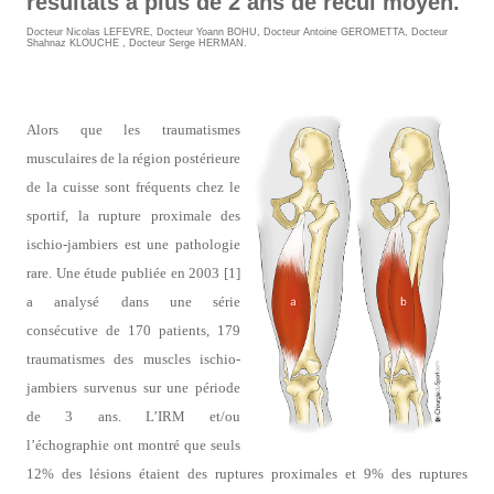
résultats à plus de 2 ans de recul moyen.
Docteur Nicolas LEFEVRE
,
Docteur Yoann BOHU
,
Docteur Antoine GEROMETTA
,
Docteur
Shahnaz KLOUCHE
,
Docteur Serge HERMAN
.
Alors que les traumatismes
musculaires de la région postérieure
de la cuisse sont fréquents chez le
sportif, la rupture proximale des
ischio-jambiers est une pathologie
rare. Une étude publiée en 2003 [1]
a analysé dans une série
consécutive de 170 patients, 179
traumatismes des muscles ischio-
jambiers survenus sur une période
de 3 ans. L’IRM et/ou
l’échographie ont montré que seuls
12% des lésions étaient des ruptures proximales et 9% des ruptures