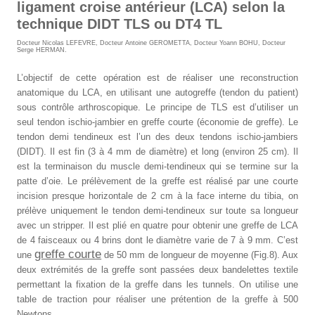
ligament croise antérieur (LCA) selon la
technique DIDT TLS ou DT4 TL
Docteur Nicolas LEFEVRE
,
Docteur Antoine GEROMETTA
,
Docteur Yoann BOHU
,
Docteur
Serge HERMAN
.
L’objectif de cette opération est de réaliser une reconstruction
anatomique du LCA, en utilisant une autogreffe (tendon du patient)
sous contrôle arthroscopique. Le principe de TLS est d’utiliser un
seul tendon ischio-jambier en greffe courte (économie de greffe). Le
tendon demi tendineux est l’un des deux tendons ischio-jambiers
(DIDT). Il est fin (3 à 4 mm de diamètre) et long (environ 25 cm). Il
est la terminaison du muscle demi-tendineux qui se termine sur la
patte d’oie. Le prélèvement de la greffe est réalisé par une courte
incision presque horizontale de 2 cm à la face interne du tibia, on
prélève uniquement le tendon demi-tendineux sur toute sa longueur
avec un stripper. Il est plié en quatre pour obtenir une greffe de LCA
de 4 faisceaux ou 4 brins dont le diamètre varie de 7 à 9 mm. C’est
greffe courte
une
de 50 mm de longueur de moyenne (Fig.8). Aux
deux extrémités de la greffe sont passées deux bandelettes textile
permettant la fixation de la greffe dans les tunnels. On utilise une
table de traction pour réaliser une prétention de la greffe à 500
Newtons