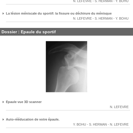
N. LEFEVRE
-
S. HERMAN
-
Y. BOHU
La lésion méniscale du sportif: la fissure ou déchirure du ménisque
N. LEFEVRE
-
S. HERMAN
-
Y. BOHU
Dossier : Epaule du sportif
Epaule vue 3D scanner
N. LEFEVRE
Auto-rééducation de votre épaule.
Y. BOHU
-
S. HERMAN
-
N. LEFEVRE