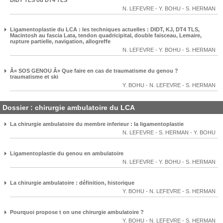
N. LEFEVRE
-
Y. BOHU
-
S. HERMAN
Ligamentoplastie du LCA : les techniques actuelles : DIDT, KJ, DT4 TLS,
Macintosh au fascia Lata, tendon quadricipital, double faisceau, Lemaire,
rupture partielle, navigation, allogreffe
N. LEFEVRE
-
Y. BOHU
-
S. HERMAN
Â« SOS GENOU Â» Que faire en cas de traumatisme du genou ?
traumatisme et ski
Y. BOHU
-
N. LEFEVRE
-
S. HERMAN
Dossier : chirurgie ambulatoire du LCA
La chirurgie ambulatoire du membre inferieur : la ligamentoplastie
N. LEFEVRE
-
S. HERMAN
-
Y. BOHU
Ligamentoplastie du genou en ambulatoire
N. LEFEVRE
-
Y. BOHU
-
S. HERMAN
La chirurgie ambulatoire : définition, historique
Y. BOHU
-
N. LEFEVRE
-
S. HERMAN
Pourquoi propose t on une chirurgie ambulatoire ?
Y. BOHU
-
N. LEFEVRE
-
S. HERMAN