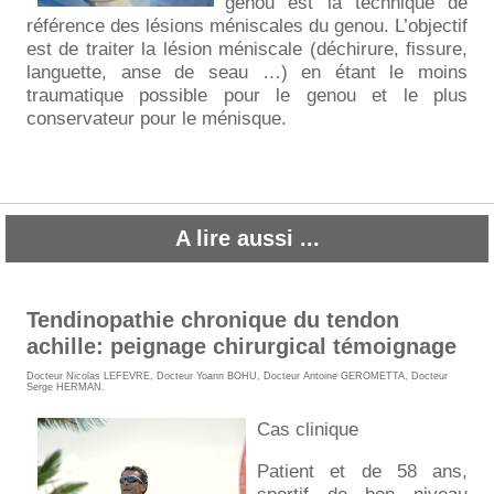
genou est la technique de
référence des lésions méniscales du genou. L’objectif
est de traiter la lésion méniscale (déchirure, fissure,
languette, anse de seau …) en étant le moins
traumatique possible pour le genou et le plus
conservateur pour le ménisque.
A lire aussi ...
Tendinopathie chronique du tendon
achille: peignage chirurgical témoignage
Docteur Nicolas LEFEVRE
,
Docteur Yoann BOHU
,
Docteur Antoine GEROMETTA
,
Docteur
Serge HERMAN
.
Cas clinique
Patient et de 58 ans,
sportif de bon niveau