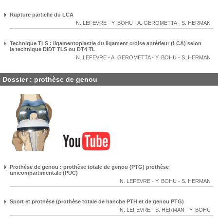
Rupture partielle du LCA
N. LEFEVRE
-
Y. BOHU
-
A. GEROMETTA
-
S. HERMAN
Technique TLS : ligamentoplastie du ligament croise antérieur (LCA) selon
la technique DIDT TLS ou DT4 TL
N. LEFEVRE
-
A. GEROMETTA
-
Y. BOHU
-
S. HERMAN
Dossier : prothèse de genou
Prothèse de genou : prothèse totale de genou (PTG) prothèse
unicompartimentale (PUC)
N. LEFEVRE
-
Y. BOHU
-
S. HERMAN
Sport et prothèse (prothèse totale de hanche PTH et de genou PTG)
N. LEFEVRE
-
S. HERMAN
-
Y. BOHU