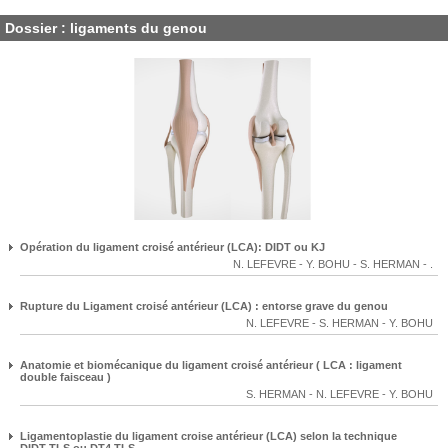
Dossier : ligaments du genou
Opération du ligament croisé antérieur (LCA): DIDT ou KJ
N. LEFEVRE
-
Y. BOHU
-
S. HERMAN
-
.
Rupture du Ligament croisé antérieur (LCA) : entorse grave du genou
N. LEFEVRE
-
S. HERMAN
-
Y. BOHU
Anatomie et biomécanique du ligament croisé antérieur ( LCA : ligament
double faisceau )
S. HERMAN
-
N. LEFEVRE
-
Y. BOHU
Ligamentoplastie du ligament croise antérieur (LCA) selon la technique
DIDT TLS ou DT4 TLS