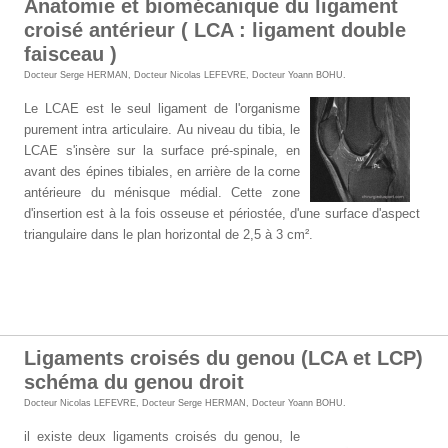
Anatomie et biomécanique du ligament
croisé antérieur ( LCA : ligament double
faisceau )
Docteur Serge HERMAN
,
Docteur Nicolas LEFEVRE
,
Docteur Yoann BOHU
.
Le LCAE est le seul ligament de l'organisme
purement intra articulaire.
Au niveau du tibia, le
LCAE s'insère sur la surface pré-spinale, en
avant des épines tibiales, en arrière de la corne
antérieure du ménisque médial. Cette zone
d'insertion est à la fois osseuse et périostée, d'une surface d'aspect
triangulaire dans le plan horizontal de 2,5 à 3 cm².
Ligaments croisés du genou (LCA et LCP)
schéma du genou droit
Docteur Nicolas LEFEVRE
,
Docteur Serge HERMAN
,
Docteur Yoann BOHU
.
il existe deux ligaments croisés du genou, le