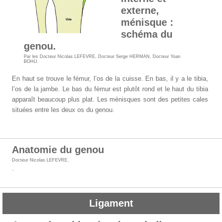
externe,
ménisque :
schéma du
genou.
Par les
Docteur Nicolas LEFEVRE
,
Docteur Serge HERMAN
,
Docteur Yoan
BOHU
.
En haut se trouve le fémur, l’os de la cuisse. En bas, il y a le tibia,
l’os de la jambe. Le bas du fémur est plutôt rond et le haut du tibia
apparaît beaucoup plus plat. Les ménisques sont des petites cales
situées entre les deux os du genou.
Anatomie du genou
Docteur Nicolas LEFEVRE
.
.
Ligament