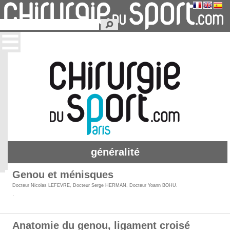
généralité
Genou et ménisques
Docteur Nicolas LEFEVRE
,
Docteur Serge HERMAN
,
Docteur Yoann BOHU
.
.
Anatomie du genou, ligament croisé