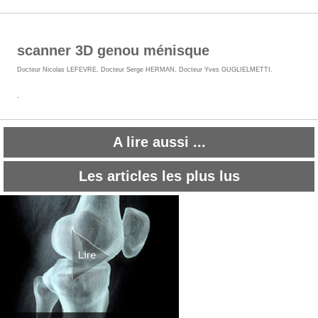
scanner 3D genou ménisque
Docteur Nicolas LEFEVRE
,
Docteur Serge HERMAN
,
Docteur Yves GUGLIELMETTI
.
.
A lire aussi ...
Les articles les plus lus