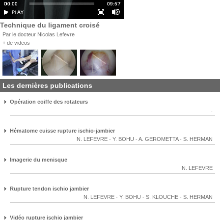
Technique du ligament croisé
Par le docteur Nicolas Lefevre
+ de videos
Les dernières publications
Opération coiffe des rotateurs
.
Hématome cuisse rupture ischio-jambier
N. LEFEVRE
-
Y. BOHU
-
A. GEROMETTA
-
S. HERMAN
Imagerie du menisque
N. LEFEVRE
Rupture tendon ischio jambier
N. LEFEVRE
-
Y. BOHU
-
S. KLOUCHE
-
S. HERMAN
Vidéo rupture ischio jambier