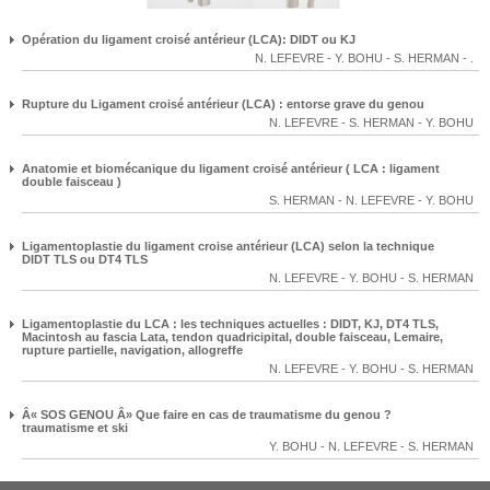
Opération du ligament croisé antérieur (LCA): DIDT ou KJ
N. LEFEVRE
-
Y. BOHU
-
S. HERMAN
-
.
Rupture du Ligament croisé antérieur (LCA) : entorse grave du genou
N. LEFEVRE
-
S. HERMAN
-
Y. BOHU
Anatomie et biomécanique du ligament croisé antérieur ( LCA : ligament
double faisceau )
S. HERMAN
-
N. LEFEVRE
-
Y. BOHU
Ligamentoplastie du ligament croise antérieur (LCA) selon la technique
DIDT TLS ou DT4 TLS
N. LEFEVRE
-
Y. BOHU
-
S. HERMAN
Ligamentoplastie du LCA : les techniques actuelles : DIDT, KJ, DT4 TLS,
Macintosh au fascia Lata, tendon quadricipital, double faisceau, Lemaire,
rupture partielle, navigation, allogreffe
N. LEFEVRE
-
Y. BOHU
-
S. HERMAN
Â« SOS GENOU Â» Que faire en cas de traumatisme du genou ?
traumatisme et ski
Y. BOHU
-
N. LEFEVRE
-
S. HERMAN