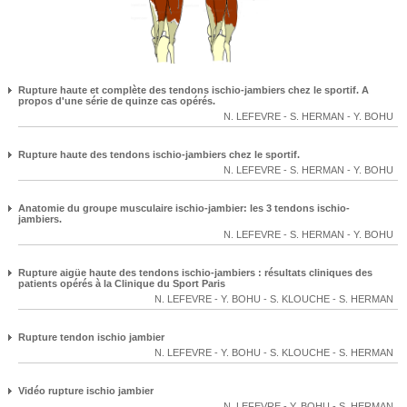
Rupture haute et complète des tendons ischio-jambiers chez le sportif. A
propos d'une série de quinze cas opérés.
N. LEFEVRE
-
S. HERMAN
-
Y. BOHU
Rupture haute des tendons ischio-jambiers chez le sportif.
N. LEFEVRE
-
S. HERMAN
-
Y. BOHU
Anatomie du groupe musculaire ischio-jambier: les 3 tendons ischio-
jambiers.
N. LEFEVRE
-
S. HERMAN
-
Y. BOHU
Rupture aigüe haute des tendons ischio-jambiers : résultats cliniques des
patients opérés à la Clinique du Sport Paris
N. LEFEVRE
-
Y. BOHU
-
S. KLOUCHE
-
S. HERMAN
Rupture tendon ischio jambier
N. LEFEVRE
-
Y. BOHU
-
S. KLOUCHE
-
S. HERMAN
Vidéo rupture ischio jambier
N. LEFEVRE
-
Y. BOHU
-
S. HERMAN