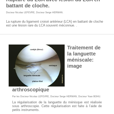
battant de cloche.
Docteur Nicolas LEFEVRE
,
Docteur Serge HERMAN
.
La rupture du ligament croisé antérieur (LCA) en battant de cloche
est une lésion rare du LCA souvent méconnue. .
Traitement de
la languette
méniscale:
image
arthroscopique
Par les
Docteur Nicolas LEFEVRE
,
Docteur Serge HERMAN
,
Docteur Yoan BOHU
.
La régularisation de la languette du ménisque est réalisée
sous arthroscopie. Cette régularisation est faite à l’aide de
petits instruments.