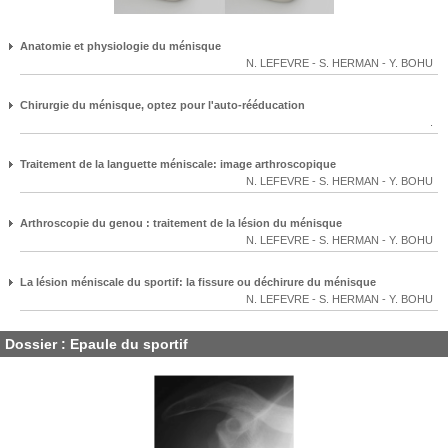
Anatomie et physiologie du ménisque
N. LEFEVRE
-
S. HERMAN
-
Y. BOHU
Chirurgie du ménisque, optez pour l'auto-rééducation
.
Traitement de la languette méniscale: image arthroscopique
N. LEFEVRE
-
S. HERMAN
-
Y. BOHU
Arthroscopie du genou : traitement de la lésion du ménisque
N. LEFEVRE
-
S. HERMAN
-
Y. BOHU
La lésion méniscale du sportif: la fissure ou déchirure du ménisque
N. LEFEVRE
-
S. HERMAN
-
Y. BOHU
Dossier : Epaule du sportif