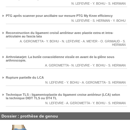
N. LEFEVRE
-
Y. BOHU
-
S. HERMAN
PTG après scanner pour ancillaire sur mesure PTG My Knee efficiency
N. LEFEVRE
-
S. HERMAN
-
Y. BOHU
Reconstruction du ligament croisé antérieur avec plastie extra et intra-
articulaire au fascia lata
A. GEROMETTA
-
Y. BOHU
-
N. LEFEVRE
-
A. MEYER
-
O. GRIMAUD
-
S.
HERMAN
Arthrolatarjet: La butée coracoïdienne vissée en avant de la glène sous
arthroscopie.
A. GEROMETTA
-
N. LEFEVRE
-
Y. BOHU
-
S. HERMAN
Rupture partielle du LCA
N. LEFEVRE
-
Y. BOHU
-
A. GEROMETTA
-
S. HERMAN
Technique TLS : ligamentoplastie du ligament croise antérieur (LCA) selon
la technique DIDT TLS ou DT4 TL
N. LEFEVRE
-
A. GEROMETTA
-
Y. BOHU
-
S. HERMAN
Dossier : prothèse de genou