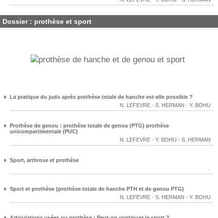
Dossier : prothèse et sport
La pratique du judo après prothèse totale de hanche est-elle possible ?
N. LEFEVRE
-
S. HERMAN
-
Y. BOHU
Prothèse de genou : prothèse totale de genou (PTG) prothèse
unicompartimentale (PUC)
N. LEFEVRE
-
Y. BOHU
-
S. HERMAN
Sport, arthrose et prothèse
.
Sport et prothèse (prothèse totale de hanche PTH et de genou PTG)
N. LEFEVRE
-
S. HERMAN
-
Y. BOHU
Articulations usées ou prothèse : Peut-on continuer le sport ?