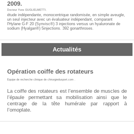
2009.
Docteur Yves GUGLIELMETTI
.
étude indépendante, monocentrique randomisée, en simple aveugle,
un seul injecteur avec un évaluateur indépendant, comparant
l'Hylane G-F 20 (Synvisc®) 3 injections versus un hyaluronate de
sodium (Hyalgan®) 5injections. 392 gonarthroses.
Actualités
Opération coiffe des rotateurs
Equipe de recherche clinique de chirurgiedusport.com
.
La coiffe des rotateurs est l’ensemble de muscles de
l’épaule permettant sa mobilisation ainsi que le
centrage de la tête humérale par rapport à
l’omoplate.