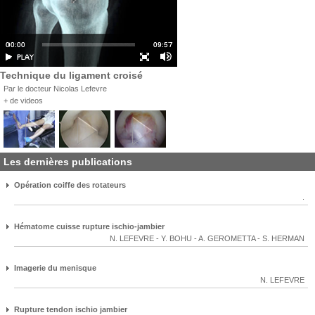
Technique du ligament croisé
Par le docteur Nicolas Lefevre
+ de videos
Les dernières publications
Opération coiffe des rotateurs
.
Hématome cuisse rupture ischio-jambier
N. LEFEVRE
-
Y. BOHU
-
A. GEROMETTA
-
S. HERMAN
Imagerie du menisque
N. LEFEVRE
Rupture tendon ischio jambier