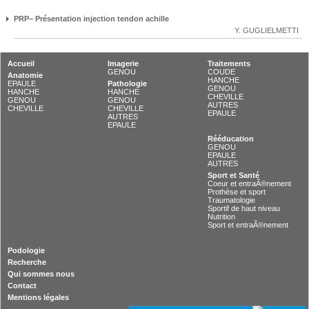
PRP– Présentation injection tendon achille
Y. GUGLIELMETTI
Accueil
Imagerie
Traitements
GENOU
COUDE
Anatomie
HANCHE
EPAULE
Pathologie
GENOU
HANCHE
HANCHE
CHEVILLE
GENOU
GENOU
AUTRES
CHEVILLE
CHEVILLE
EPAULE
AUTRES
EPAULE
Rééducation
GENOU
EPAULE
AUTRES
Sport et Santé
Coeur et entraÃ®nement
Prothèse et sport
Traumatologie
Sportif de haut niveau
Nutrition
Sport et entraÃ®nement
Podologie
Recherche
Qui sommes nous
Contact
Mentions légales