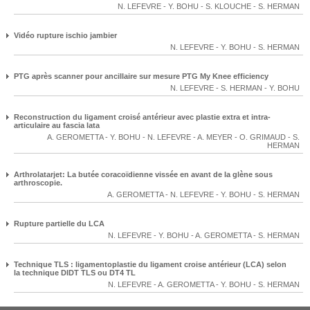
N. LEFEVRE
-
Y. BOHU
-
S. KLOUCHE
-
S. HERMAN
Vidéo rupture ischio jambier
N. LEFEVRE
-
Y. BOHU
-
S. HERMAN
PTG après scanner pour ancillaire sur mesure PTG My Knee efficiency
N. LEFEVRE
-
S. HERMAN
-
Y. BOHU
Reconstruction du ligament croisé antérieur avec plastie extra et intra-
articulaire au fascia lata
A. GEROMETTA
-
Y. BOHU
-
N. LEFEVRE
-
A. MEYER
-
O. GRIMAUD
-
S.
HERMAN
Arthrolatarjet: La butée coracoïdienne vissée en avant de la glène sous
arthroscopie.
A. GEROMETTA
-
N. LEFEVRE
-
Y. BOHU
-
S. HERMAN
Rupture partielle du LCA
N. LEFEVRE
-
Y. BOHU
-
A. GEROMETTA
-
S. HERMAN
Technique TLS : ligamentoplastie du ligament croise antérieur (LCA) selon
la technique DIDT TLS ou DT4 TL
N. LEFEVRE
-
A. GEROMETTA
-
Y. BOHU
-
S. HERMAN