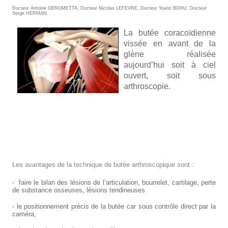
Docteur Antoine GEROMETTA
,
Docteur Nicolas LEFEVRE
,
Docteur Yoann BOHU
,
Docteur
Serge HERMAN
.
La butée coracoïdienne
vissée en avant de la
glène réalisée
aujourd’hui soit à ciel
ouvert, soit sous
arthroscopie.
Les avantages de la technique de butée arthroscopique sont :
- faire le bilan des lésions de l’articulation, bourrelet, cartilage, perte
de substance osseuses, lésions tendineuses
- le positionnement précis de la butée car sous contrôle direct par la
caméra,