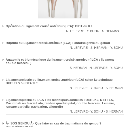
Opération du ligament croisé antérieur (LCA): DIDT ou KJ
N. LEFEVRE
-
Y. BOHU
-
S. HERMAN
-
.
Rupture du Ligament croisé antérieur (LCA) : entorse grave du genou
N. LEFEVRE
-
S. HERMAN
-
Y. BOHU
Anatomie et biomécanique du ligament croisé antérieur ( LCA : ligament
double faisceau )
S. HERMAN
-
N. LEFEVRE
-
Y. BOHU
Ligamentoplastie du ligament croise antérieur (LCA) selon la technique
DIDT TLS ou DT4 TLS
N. LEFEVRE
-
Y. BOHU
-
S. HERMAN
Ligamentoplastie du LCA : les techniques actuelles : DIDT, KJ, DT4 TLS,
Macintosh au fascia Lata, tendon quadricipital, double faisceau, Lemaire,
rupture partielle, navigation, allogreffe
N. LEFEVRE
-
Y. BOHU
-
S. HERMAN
Â« SOS GENOU Â» Que faire en cas de traumatisme du genou ?
traumatisme et ski