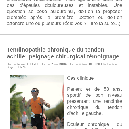
cas d’épaules douloureuses et instables. Une
question se pose aujourd’hui, doit-on la proposer
d’emblée après la première luxation ou doit-on
attendre une ou plusieurs récidives ?
(lire la suite...)
Tendinopathie chronique du tendon
achille: peignage chirurgical témoignage
Docteur Nicolas LEFEVRE
,
Docteur Yoann BOHU
,
Docteur Antoine GEROMETTA
,
Docteur
Serge HERMAN
.
Cas clinique
Patient et de 58 ans,
sportif de bon niveau
présentant une tendinite
chronique du tendon
d'achille gauche.
Douleur chronique du