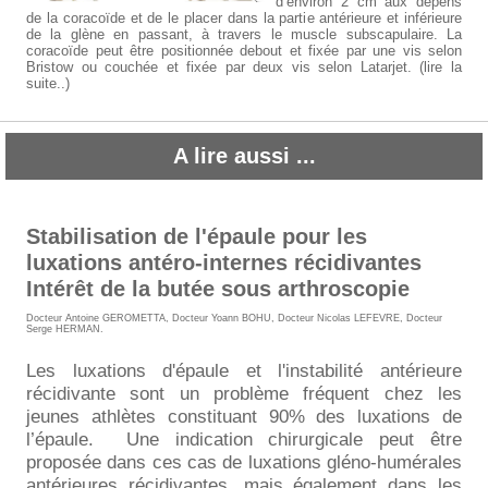
d’environ 2 cm aux dépens
de la coracoïde et de le placer dans la partie antérieure et inférieure
de la glène en passant, à travers le muscle subscapulaire. La
coracoïde peut être positionnée debout et fixée par une vis selon
Bristow ou couchée et fixée par deux vis selon Latarjet. (lire la
suite..)
A lire aussi ...
Stabilisation de l'épaule pour les
luxations antéro-internes récidivantes
Intérêt de la butée sous arthroscopie
Docteur Antoine GEROMETTA
,
Docteur Yoann BOHU
,
Docteur Nicolas LEFEVRE
,
Docteur
Serge HERMAN
.
Les luxations d'épaule et l'instabilité antérieure
récidivante sont un problème fréquent chez les
jeunes athlètes constituant 90% des luxations de
l’épaule. Une indication chirurgicale peut être
proposée dans ces cas de luxations gléno-humérales
antérieures récidivantes, mais également dans les