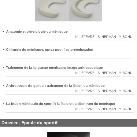
Anatomie et physiologie du ménisque
N. LEFEVRE
-
S. HERMAN
-
Y. BOHU
Chirurgie du ménisque, optez pour l'auto-rééducation
.
Traitement de la languette méniscale: image arthroscopique
N. LEFEVRE
-
S. HERMAN
-
Y. BOHU
Arthroscopie du genou : traitement de la lésion du ménisque
N. LEFEVRE
-
S. HERMAN
-
Y. BOHU
La lésion méniscale du sportif: la fissure ou déchirure du ménisque
N. LEFEVRE
-
S. HERMAN
-
Y. BOHU
Dossier : Epaule du sportif