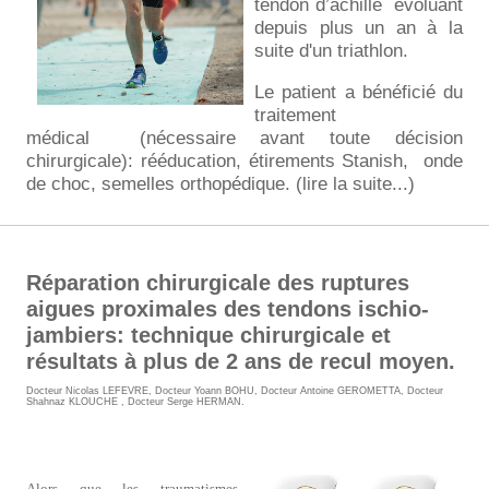
tendon d’achille évoluant
depuis plus un an à la
suite d'un triathlon.
Le patient a bénéficié du
traitement
médical (nécessaire avant toute décision
chirurgicale): rééducation, étirements Stanish, onde
de choc, semelles orthopédique. (lire la suite...)
Réparation chirurgicale des ruptures
aigues proximales des tendons ischio-
jambiers: technique chirurgicale et
résultats à plus de 2 ans de recul moyen.
Docteur Nicolas LEFEVRE
,
Docteur Yoann BOHU
,
Docteur Antoine GEROMETTA
,
Docteur
Shahnaz KLOUCHE
,
Docteur Serge HERMAN
.
Alors que les traumatismes