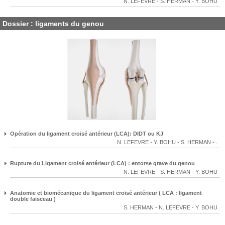
N. LEFEVRE
-
S. HERMAN
-
Y. BOHU
Dossier : ligaments du genou
Opération du ligament croisé antérieur (LCA): DIDT ou KJ
N. LEFEVRE
-
Y. BOHU
-
S. HERMAN
-
.
Rupture du Ligament croisé antérieur (LCA) : entorse grave du genou
N. LEFEVRE
-
S. HERMAN
-
Y. BOHU
Anatomie et biomécanique du ligament croisé antérieur ( LCA : ligament
double faisceau )
S. HERMAN
-
N. LEFEVRE
-
Y. BOHU