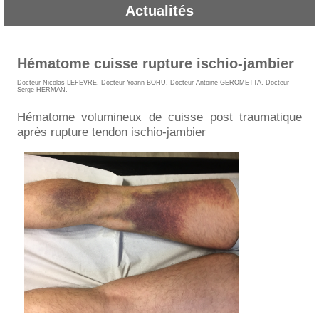
Actualités
Hématome cuisse rupture ischio-jambier
Docteur Nicolas LEFEVRE
,
Docteur Yoann BOHU
,
Docteur Antoine GEROMETTA
,
Docteur
Serge HERMAN
.
Hématome volumineux de cuisse post traumatique
après rupture tendon ischio-jambier