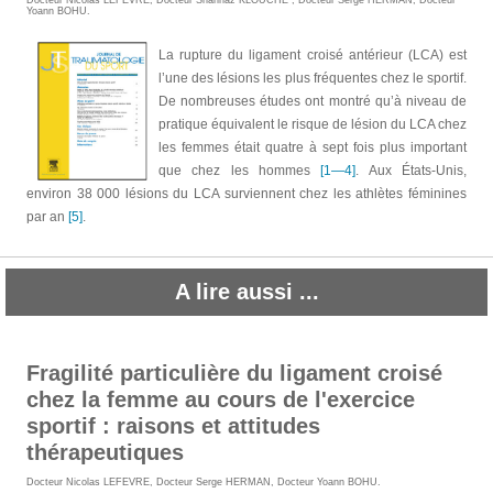
Docteur Nicolas LEFEVRE
,
Docteur Shahnaz KLOUCHE
,
Docteur Serge HERMAN
,
Docteur
Yoann BOHU
.
La rupture du ligament croisé antérieur (LCA) est
l’une des lésions les plus fréquentes chez le sportif.
De nombreuses études ont montré qu’à niveau de
pratique équivalent le risque de lésion du LCA chez
les femmes était quatre à sept fois plus important
que chez les hommes
[1—4]
. Aux États-Unis,
environ 38 000 lésions du LCA surviennent chez les athlètes féminines
par an
[5]
.
A lire aussi ...
Fragilité particulière du ligament croisé
chez la femme au cours de l'exercice
sportif : raisons et attitudes
thérapeutiques
Docteur Nicolas LEFEVRE
,
Docteur Serge HERMAN
,
Docteur Yoann BOHU
.