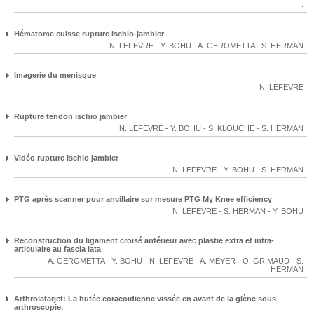
.
Hématome cuisse rupture ischio-jambier
N. LEFEVRE
-
Y. BOHU
-
A. GEROMETTA
-
S. HERMAN
Imagerie du menisque
N. LEFEVRE
Rupture tendon ischio jambier
N. LEFEVRE
-
Y. BOHU
-
S. KLOUCHE
-
S. HERMAN
Vidéo rupture ischio jambier
N. LEFEVRE
-
Y. BOHU
-
S. HERMAN
PTG après scanner pour ancillaire sur mesure PTG My Knee efficiency
N. LEFEVRE
-
S. HERMAN
-
Y. BOHU
Reconstruction du ligament croisé antérieur avec plastie extra et intra-
articulaire au fascia lata
A. GEROMETTA
-
Y. BOHU
-
N. LEFEVRE
-
A. MEYER
-
O. GRIMAUD
-
S.
HERMAN
Arthrolatarjet: La butée coracoïdienne vissée en avant de la glène sous
arthroscopie.