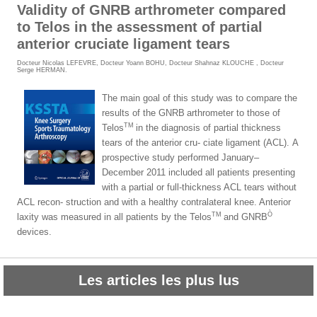
Validity of GNRB arthrometer compared
to Telos in the assessment of partial
anterior cruciate ligament tears
Docteur Nicolas LEFEVRE
,
Docteur Yoann BOHU
,
Docteur Shahnaz KLOUCHE
,
Docteur
Serge HERMAN
.
The main goal of this study was to compare the
results of the GNRB
arthrometer to those of
TM
Telos
in the diagnosis of partial thickness
tears of the anterior cru- ciate ligament (ACL).
A
prospective study performed January–
December 2011 included all patients presenting
with a partial or full-thickness ACL tears without
ACL recon- struction and with a healthy contralateral knee. Anterior
TM
Ò
laxity was measured in all patients by the Telos
and GNRB
devices.
Les articles les plus lus