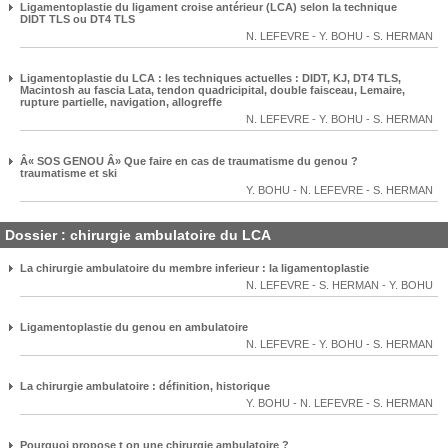
Ligamentoplastie du ligament croise antérieur (LCA) selon la technique
DIDT TLS ou DT4 TLS
N. LEFEVRE
-
Y. BOHU
-
S. HERMAN
Ligamentoplastie du LCA : les techniques actuelles : DIDT, KJ, DT4 TLS,
Macintosh au fascia Lata, tendon quadricipital, double faisceau, Lemaire,
rupture partielle, navigation, allogreffe
N. LEFEVRE
-
Y. BOHU
-
S. HERMAN
Â« SOS GENOU Â» Que faire en cas de traumatisme du genou ?
traumatisme et ski
Y. BOHU
-
N. LEFEVRE
-
S. HERMAN
Dossier : chirurgie ambulatoire du LCA
La chirurgie ambulatoire du membre inferieur : la ligamentoplastie
N. LEFEVRE
-
S. HERMAN
-
Y. BOHU
Ligamentoplastie du genou en ambulatoire
N. LEFEVRE
-
Y. BOHU
-
S. HERMAN
La chirurgie ambulatoire : définition, historique
Y. BOHU
-
N. LEFEVRE
-
S. HERMAN
Pourquoi propose t on une chirurgie ambulatoire ?