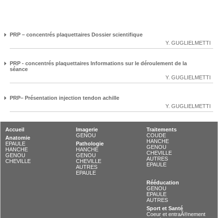
PRP – concentrés plaquettaires Dossier scientifique
Y. GUGLIELMETTI
PRP - concentrés plaquettaires Informations sur le déroulement de la
séance
Y. GUGLIELMETTI
PRP– Présentation injection tendon achille
Y. GUGLIELMETTI
Accueil
Imagerie
Traitements
GENOU
COUDE
Anatomie
HANCHE
EPAULE
Pathologie
GENOU
HANCHE
HANCHE
CHEVILLE
GENOU
GENOU
AUTRES
CHEVILLE
CHEVILLE
EPAULE
AUTRES
EPAULE
Rééducation
GENOU
EPAULE
AUTRES
Sport et Santé
Coeur et entraÃ®nement