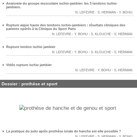
Anatomie du groupe musculaire ischio-jambier: les 3 tendons ischio-
jambiers.
N. LEFEVRE
-
S. HERMAN
-
Y. BOHU
Rupture aigüe haute des tendons ischio-jambiers : résultats cliniques des
patients opérés à la Clinique du Sport Paris
N. LEFEVRE
-
Y. BOHU
-
S. KLOUCHE
-
S. HERMAN
Rupture tendon ischio jambier
N. LEFEVRE
-
Y. BOHU
-
S. KLOUCHE
-
S. HERMAN
Vidéo rupture ischio jambier
N. LEFEVRE
-
Y. BOHU
-
S. HERMAN
Dossier : prothèse et sport
La pratique du judo après prothèse totale de hanche est-elle possible ?
N. LEFEVRE
-
S. HERMAN
-
Y. BOHU