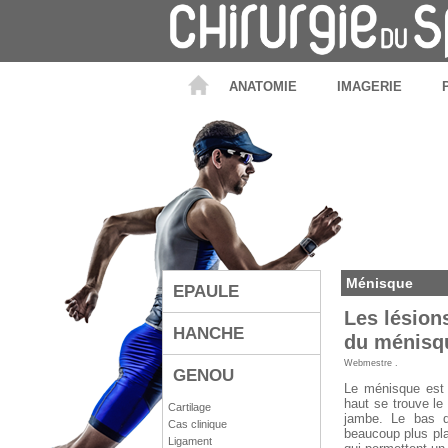
ANATOMIE
IMAGERIE
Ménisque
EPAULE
Les lésion
HANCHE
du ménisq
Webmestre
.
GENOU
Le ménisque est 
haut se trouve le 
Cartilage
jambe. Le bas d
Cas clinique
beaucoup plus pl
Ligament