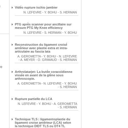
)
Vidéo rupture ischio jambier
N. LEFEVRE
-
Y. BOHU
-
S. HERMAN
PTG après scanner pour ancillaire sur
mesure PTG My Knee efficiency
N. LEFEVRE
-
S. HERMAN
-
Y. BOHU
Reconstruction du ligament croisé
antérieur avec plastie extra et intra-
articulaire au fascia lata
A. GEROMETTA
-
Y. BOHU
-
N. LEFEVRE
-
A. MEYER
-
O. GRIMAUD
-
S. HERMAN
re
Arthrolatarjet: La butée coracoïdienne
vissée en avant de la glène sous
arthroscopie.
A. GEROMETTA
-
N. LEFEVRE
-
Y. BOHU
-
S. HERMAN
Rupture partielle du LCA
N. LEFEVRE
-
Y. BOHU
-
A. GEROMETTA
-
S. HERMAN
Technique TLS : ligamentoplastie du
ligament croise antérieur (LCA) selon
la technique DIDT TLS ou DT4 TL