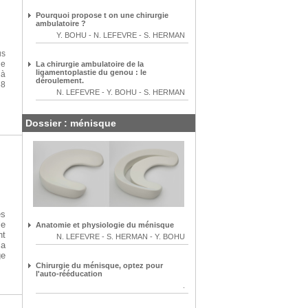
Pourquoi propose t on une chirurgie
ambulatoire ?
Y. BOHU
-
N. LEFEVRE
-
S. HERMAN
us
de
La chirurgie ambulatoire de la
ligamentoplastie du genou : le
 à
déroulement.
38
N. LEFEVRE
-
Y. BOHU
-
S. HERMAN
Dossier : ménisque
es
le
Anatomie et physiologie du ménisque
nt
N. LEFEVRE
-
S. HERMAN
-
Y. BOHU
la
ge
Chirurgie du ménisque, optez pour
l'auto-rééducation
.