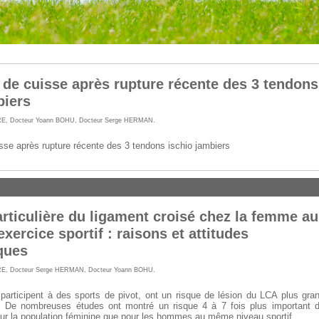
e cuisse après rupture récente des 3 tendons
biers
RE
,
Docteur Yoann BOHU
,
Docteur Serge HERMAN
.
e après rupture récente des 3 tendons ischio jambiers
particulière du ligament croisé chez la femme au
exercice sportif : raisons et attitudes
ques
RE
,
Docteur Serge HERMAN
,
Docteur Yoann BOHU
.
articipent à des sports de pivot, ont un risque de lésion du LCA plus gra
 De nombreuses études ont montré un risque 4 à 7 fois plus important 
ur la population féminine que pour les hommes au même niveau sportif.