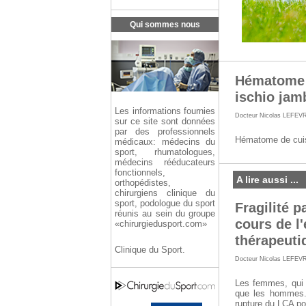
Qui sommes nous
Hématome d
ischio jam
Les informations fournies
Docteur Nicolas LEFEV
sur ce site sont données
par des professionnels
Hématome de cuiss
médicaux: médecins du
sport, rhumatologues,
médecins rééducateurs
fonctionnels,
A lire aussi ...
orthopédistes,
chirurgiens clinique du
sport, podologue du sport
Fragilité 
réunis au sein du groupe
cours de l'
«chirurgiedusport.com»
thérapeuti
Clinique du Sport.
Docteur Nicolas LEFEV
Les femmes, qui p
que les hommes.
rupture du LCA po