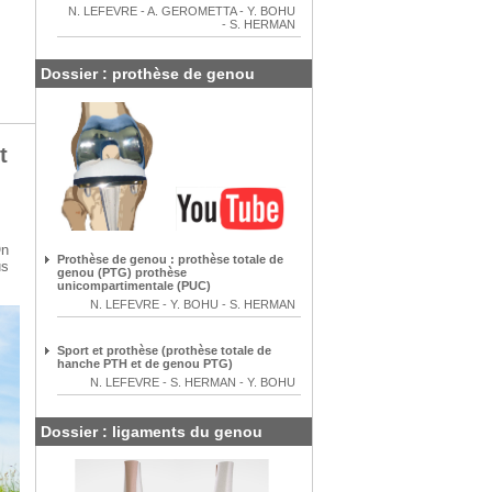
N. LEFEVRE
-
A. GEROMETTA
-
Y. BOHU
-
S. HERMAN
Dossier : prothèse de genou
t
n
Prothèse de genou : prothèse totale de
us
genou (PTG) prothèse
unicompartimentale (PUC)
N. LEFEVRE
-
Y. BOHU
-
S. HERMAN
Sport et prothèse (prothèse totale de
hanche PTH et de genou PTG)
N. LEFEVRE
-
S. HERMAN
-
Y. BOHU
Dossier : ligaments du genou