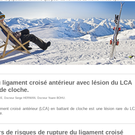
 ligament croisé antérieur avec lésion du LCA
 de cloche.
RE
,
Docteur Serge HERMAN
,
Docteur Yoann BOHU
.
ament croisé antérieur (LCA) en battant de cloche est une lésion rare du L
e.
rs de risques de rupture du ligament croisé