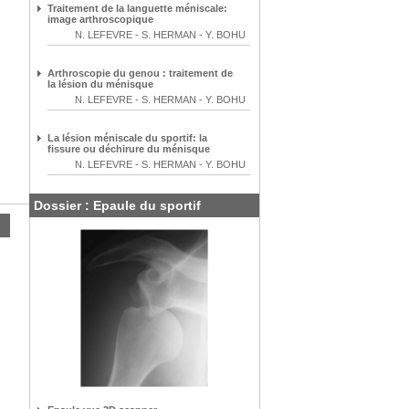
Traitement de la languette méniscale:
image arthroscopique
N. LEFEVRE
-
S. HERMAN
-
Y. BOHU
Arthroscopie du genou : traitement de
la lésion du ménisque
N. LEFEVRE
-
S. HERMAN
-
Y. BOHU
La lésion méniscale du sportif: la
fissure ou déchirure du ménisque
N. LEFEVRE
-
S. HERMAN
-
Y. BOHU
Dossier : Epaule du sportif