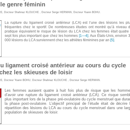
 le genre féminin
RE
,
Docteur Shahnaz KLOUCHE
,
Docteur Serge HERMAN
,
Docteur Yoann BOHU
.
La rupture du ligament croisé antérieur (LCA) est l’une des lésions les pl
fréquentes chez le sportif. De nombreuses études ont montré qu’à niveau 
pratique équivalent le risque de lésion du LCA chez les femmes était quatre
sept fois plus important que chez les hommes
[1—4]
. Aux États-Unis, environ 
000 lésions du LCA surviennent chez les athlètes féminines par an
[5]
.
u ligament croisé antérieur au cours du cycle
chez les skieuses de loisir
RE
,
Docteur Yoann BOHU
,
Docteur Shahnaz KLOUCHE
,
Docteur Serge HERMAN
.
Les femmes auraient quatre à huit fois plus de risque que les homm
d’avoir une rupture du ligament croisé antérieur (LCA). Ce risque semb
plus important lors de la phase pré-ovulatoire du cycle menstruel que dura
la phase post-ovulatoire. L’objectif principal de l’étude était de décrire 
répartition des lésions du LCA au cours du cycle menstruel dans une lar
population de skieuses de loisir.