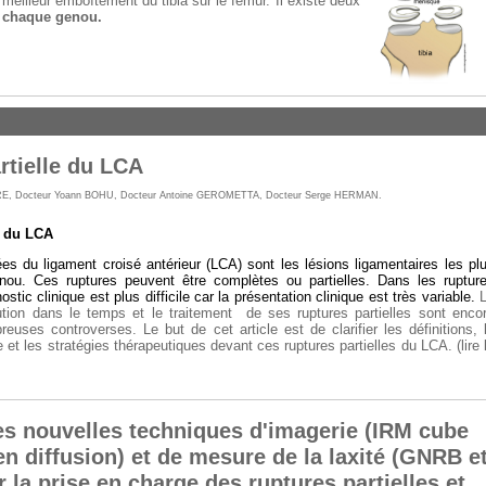
meilleur emboîtement du tibia sur le fémur. Il existe deux
 chaque genou.
rtielle du LCA
RE
,
Docteur Yoann BOHU
,
Docteur Antoine GEROMETTA
,
Docteur Serge HERMAN
.
e du LCA
ées du ligament croisé antérieur (LCA) sont les lésions ligamentaires les pl
nou. Ces ruptures peuvent être complètes ou partielles. Dans les ruptur
nostic clinique est plus difficile car la présentation clinique est très variable.
lution dans le temps et le traitement
de ses ruptures partielles sont enco
euses controverses. Le but de cet article est de clarifier les définitions, 
e et les stratégies thérapeutiques devant ces ruptures partielles du LCA. (lire 
es nouvelles techniques d'imagerie (IRM cube
en diffusion) et de mesure de la laxité (GNRB e
 la prise en charge des ruptures partielles et