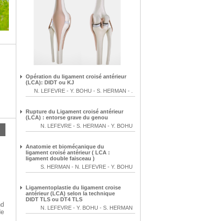
Opération du ligament croisé antérieur
(LCA): DIDT ou KJ
N. LEFEVRE
-
Y. BOHU
-
S. HERMAN
-
.
Rupture du Ligament croisé antérieur
(LCA) : entorse grave du genou
N. LEFEVRE
-
S. HERMAN
-
Y. BOHU
Anatomie et biomécanique du
ligament croisé antérieur ( LCA :
ligament double faisceau )
S. HERMAN
-
N. LEFEVRE
-
Y. BOHU
Ligamentoplastie du ligament croise
antérieur (LCA) selon la technique
DIDT TLS ou DT4 TLS
nd
N. LEFEVRE
-
Y. BOHU
-
S. HERMAN
de