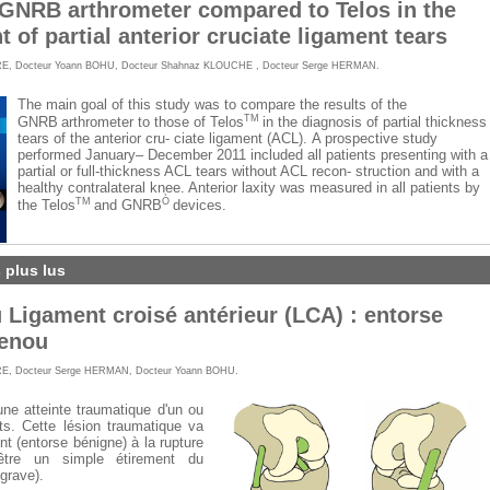
f GNRB arthrometer compared to Telos in the
 of partial anterior cruciate ligament tears
RE
,
Docteur Yoann BOHU
,
Docteur Shahnaz KLOUCHE
,
Docteur Serge HERMAN
.
The main goal of this study was to compare the results of the
TM
GNRB
arthrometer to those of Telos
in the diagnosis of partial thickness
tears of the anterior cru- ciate ligament (ACL).
A prospective study
performed January– December 2011 included all patients presenting with a
partial or full-thickness ACL tears without ACL recon- struction and with a
healthy contralateral knee. Anterior laxity was measured in all patients by
TM
Ò
the Telos
and GNRB
devices.
s plus lus
 Ligament croisé antérieur (LCA) : entorse
genou
RE
,
Docteur Serge HERMAN
,
Docteur Yoann BOHU
.
ne atteinte traumatique d'un ou
ts. Cette lésion traumatique va
nt (entorse bénigne) à la rupture
être un simple étirement du
grave).