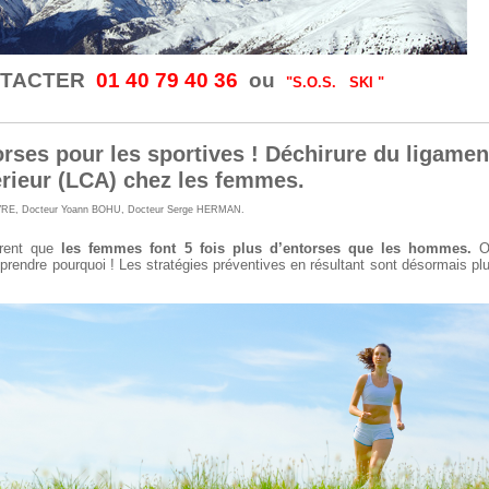
NTACTER
01 40 79 40 36
ou
"S.O.S. SKI "
orses pour les sportives ! Déchirure du ligamen
érieur (LCA) chez les femmes.
VRE
,
Docteur Yoann BOHU
,
Docteur Serge HERMAN
.
rent que
les femmes font 5 fois plus d’entorses que les hommes.
O
ndre pourquoi ! Les stratégies préventives en résultant sont désormais pl