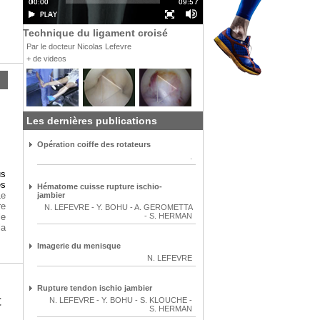
Technique du ligament croisé
Par le docteur Nicolas Lefevre
+ de videos
Les dernières publications
Opération coiffe des rotateurs
.
us
es
Hématome cuisse rupture ischio-
Le
jambier
re
N. LEFEVRE
-
Y. BOHU
-
A. GEROMETTA
le
-
S. HERMAN
la
Imagerie du menisque
N. LEFEVRE
Rupture tendon ischio jambier
t
N. LEFEVRE
-
Y. BOHU
-
S. KLOUCHE
-
S. HERMAN