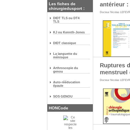
antérieur :
Les fiches de
chirurgiedusport :
Docteur Nicolas LEFEV
DIDT TLS ou DT4
TLS
KJ ou Kennth-Jones
DIDT classique
La languette du
ménisque
Ruptures d
Arthroscopie du
menstruel 
genou
Docteur Nicolas LEFEV
Auto-rééducation
épaule
SOS GENOU
HONCode