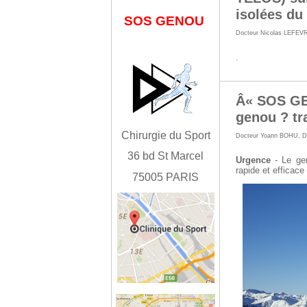
isolées du
SOS GENOU
Docteur Nicolas LEFEV
.
Â« SOS GE
genou ? tr
Chirurgie du Sport
Docteur Yoann BOHU
,
D
36 bd St Marcel
Urgence
- Le gen
rapide et efficace
75005 PARIS