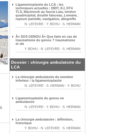
Ligamentoplastie du LCA : les
techniques actuelles : DIDT, KJ, DT4
TLS, Macintosh au fascia Lata, tendon
quadricipital, double faisceau, Lemaire,
rupture partielle, navigation, allogreffe
N. LEFEVRE
-
Y. BOHU
-
S. HERMAN
Â« SOS GENOU Â» Que faire en cas de
traumatisme du genou ? traumatisme
et ski
Y. BOHU
-
N. LEFEVRE
-
S. HERMAN
Dossier : chirurgie ambulatoire du
LCA
La chirurgie ambulatoire du membre
inferieur : la ligamentoplastie
N. LEFEVRE
-
S. HERMAN
-
Y. BOHU
Ligamentoplastie du genou en
ambulatoire
N. LEFEVRE
-
Y. BOHU
-
S. HERMAN
CA
La chirurgie ambulatoire : définition,
historique
Y. BOHU
-
N. LEFEVRE
-
S. HERMAN