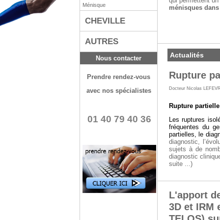
qui permettent un 
Ménisque
ménisques dans
CHEVILLE
AUTRES
Actualités
Nous contacter
Rupture pa
Prendre rendez-vous
Docteur Nicolas LEFEV
avec nos spécialistes
Rupture partiell
01 40 79 40 36
Les ruptures isol
fréquentes du ge
partielles, le diag
diagnostic, l’évo
sujets à de nombr
diagnostic cliniqu
suite ...)
L'apport d
3D et IRM 
TELOS) sur