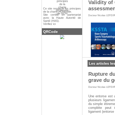
Validity o
assessment
Ce site respecte les
principes
de la charte HONcode
.
Site certifié en partenariat
Docteur Nicolas LEFEV
avec la Haute Autorité de
Santé (HAS).
Vérifiez ici
QRCode
Les articles le
Rupture du
grave du 
Docteur Nicolas LEFEV
Une entorse est u
plusieurs ligamen
du simple étireme
complète peut 
ligament (entorse 