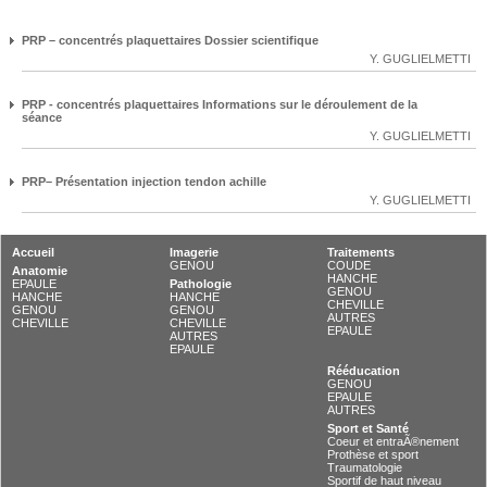
PRP – concentrés plaquettaires Dossier scientifique
Y. GUGLIELMETTI
PRP - concentrés plaquettaires Informations sur le déroulement de la
séance
Y. GUGLIELMETTI
PRP– Présentation injection tendon achille
Y. GUGLIELMETTI
Accueil
Imagerie
Traitements
GENOU
COUDE
Anatomie
HANCHE
EPAULE
Pathologie
GENOU
HANCHE
HANCHE
CHEVILLE
GENOU
GENOU
AUTRES
CHEVILLE
CHEVILLE
EPAULE
AUTRES
EPAULE
Rééducation
GENOU
EPAULE
AUTRES
Sport et Santé
Coeur et entraÃ®nement
Prothèse et sport
Traumatologie
Sportif de haut niveau