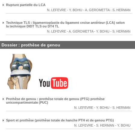
Rupture partielle du LCA
N. LEFEVRE
-
Y. BOHU
-
A. GEROMETTA
-
S. HERMAN
Technique TLS : ligamentoplastie du ligament croise antérieur (LCA) selon
la technique DIDT TLS ou DT4 TL
N. LEFEVRE
-
A. GEROMETTA
-
Y. BOHU
-
S. HERMAN
Dossier : prothèse de genou
Prothèse de genou : prothèse totale de genou (PTG) prothèse
unicompartimentale (PUC)
N. LEFEVRE
-
Y. BOHU
-
S. HERMAN
Sport et prothèse (prothèse totale de hanche PTH et de genou PTG)
N. LEFEVRE
-
S. HERMAN
-
Y. BOHU