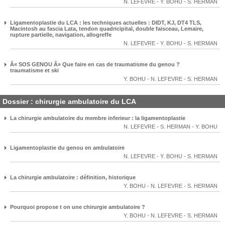
N. LEFEVRE
-
Y. BOHU
-
S. HERMAN
Ligamentoplastie du LCA : les techniques actuelles : DIDT, KJ, DT4 TLS,
Macintosh au fascia Lata, tendon quadricipital, double faisceau, Lemaire,
rupture partielle, navigation, allogreffe
N. LEFEVRE
-
Y. BOHU
-
S. HERMAN
Â« SOS GENOU Â» Que faire en cas de traumatisme du genou ?
traumatisme et ski
Y. BOHU
-
N. LEFEVRE
-
S. HERMAN
Dossier : chirurgie ambulatoire du LCA
La chirurgie ambulatoire du membre inferieur : la ligamentoplastie
N. LEFEVRE
-
S. HERMAN
-
Y. BOHU
Ligamentoplastie du genou en ambulatoire
N. LEFEVRE
-
Y. BOHU
-
S. HERMAN
La chirurgie ambulatoire : définition, historique
Y. BOHU
-
N. LEFEVRE
-
S. HERMAN
Pourquoi propose t on une chirurgie ambulatoire ?
Y. BOHU
-
N. LEFEVRE
-
S. HERMAN