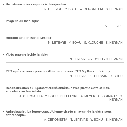
Hématome cuisse rupture ischio-jambier
N. LEFEVRE
-
Y. BOHU
-
A. GEROMETTA
-
S. HERMAN
Imagerie du menisque
N. LEFEVRE
Rupture tendon ischio jambier
N. LEFEVRE
-
Y. BOHU
-
S. KLOUCHE
-
S. HERMAN
Vidéo rupture ischio jambier
N. LEFEVRE
-
Y. BOHU
-
S. HERMAN
PTG après scanner pour ancillaire sur mesure PTG My Knee efficiency
N. LEFEVRE
-
S. HERMAN
-
Y. BOHU
Reconstruction du ligament croisé antérieur avec plastie extra et intra-
articulaire au fascia lata
A. GEROMETTA
-
Y. BOHU
-
N. LEFEVRE
-
A. MEYER
-
O. GRIMAUD
-
S.
HERMAN
Arthrolatarjet: La butée coracoïdienne vissée en avant de la glène sous
arthroscopie.
A. GEROMETTA
-
N. LEFEVRE
-
Y. BOHU
-
S. HERMAN