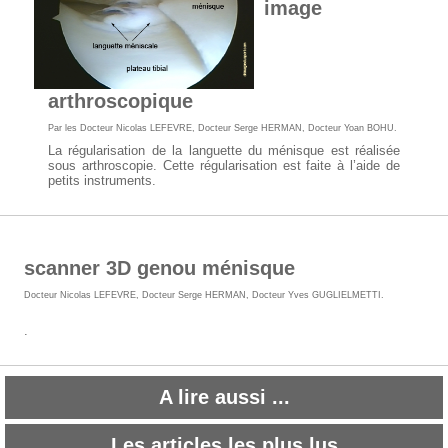
image
arthroscopique
Par les
Docteur Nicolas LEFEVRE
,
Docteur Serge HERMAN
,
Docteur Yoan BOHU
.
La régularisation de la languette du ménisque est réalisée
sous arthroscopie. Cette régularisation est faite à l’aide de
petits instruments.
scanner 3D genou ménisque
Docteur Nicolas LEFEVRE
,
Docteur Serge HERMAN
,
Docteur Yves GUGLIELMETTI
.
.
A lire aussi ...
Les articles les plus lus